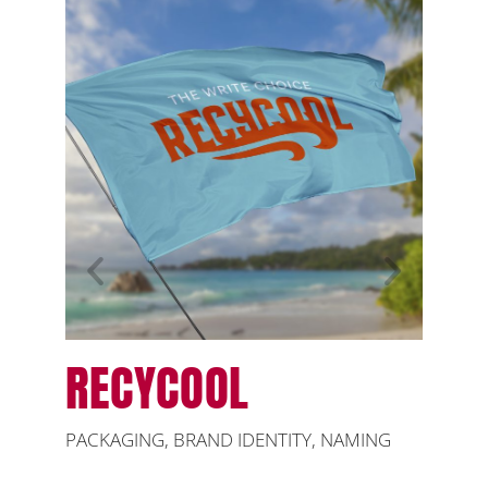
RECYCOOL
GI
G
PACKAGING
,
BRAND IDENTITY
,
NAMING