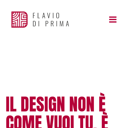
IL DESIGN NON È
COME VUOI TU. È