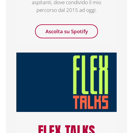
aspitanti, dove condivido il mio
percorso dal 2015 ad oggi.
Ascolta su Spotify
FLEX TALKS